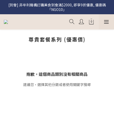
[到會] 非牟利機構訂購美食到會滿$2000, 即享9折優惠, 優惠碼
[盛饌] 註冊會員購買盛饌即享95折優惠
「NGO10」
[盛饌] 註冊會員購買盛饌即享95折優惠
尊貴套餐系列 (優惠價)
抱歉，這個商品類別沒有相關商品
建議您，選擇其他分類或者使用關鍵字搜尋