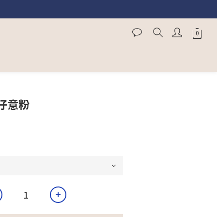
」
仔意粉