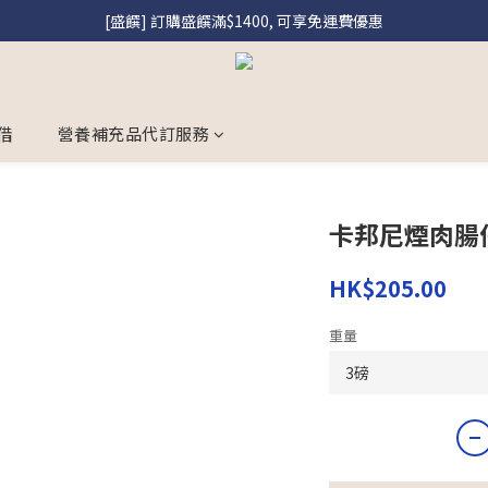
[盛饌] 訂購盛饌滿$1400, 可享免運費優惠
[盛饌] 註冊會員購買盛饌即享95折優惠
[到會] 非牟利機構訂購美食到會滿$2000, 即享9折優惠, 優惠碼「NGO10
[盛饌] 註冊會員購買盛饌即享95折優惠
借
營養補充品代訂服務
卡邦尼煙肉腸
HK$205.00
重量