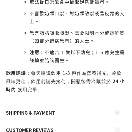
無法從日常飲食中攝取足夠能量者。
不喜歡奶類口感、對奶類敏感或易反胃的人
士。
患有脂肪吸收障礙、需要限制水分或電解質
（如部分腎病患者）的人士。
注意
：不適合 1 歲以下幼兒；1-6 歲兒童需
謹慎並諮詢醫生。
飲用建議
：每天建議飲用 1-3 樽作為營養補充。冷飲
24 小
風味更佳，飲用前請先搖勻；開瓶後需冷藏並於
時內
飲用完畢。
SHIPPING & PAYMENT
CUSTOMER REVIEWS