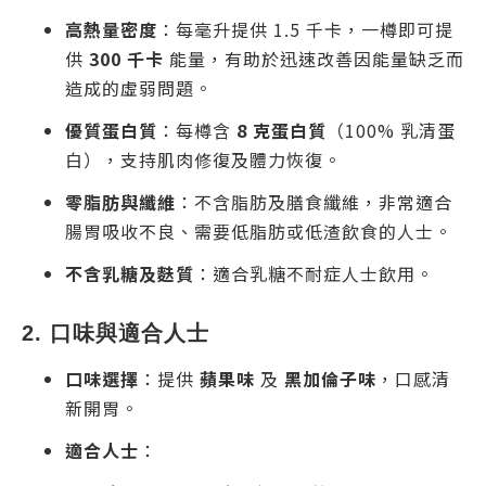
高熱量密度
：每毫升提供 1.5 千卡，一樽即可提
供
300 千卡
能量，有助於迅速改善因能量缺乏而
造成的虛弱問題。
優質蛋白質
：每樽含
8 克蛋白質
（100% 乳清蛋
白），支持肌肉修復及體力恢復。
零脂肪與纖維
：不含脂肪及膳食纖維，非常適合
腸胃吸收不良、需要低脂肪或低渣飲食的人士。
不含乳糖及麩質
：適合乳糖不耐症人士飲用。
2. 口味與適合人士
口味選擇
：提供
蘋果味
及
黑加倫子味
，口感清
新開胃。
適合人士
：