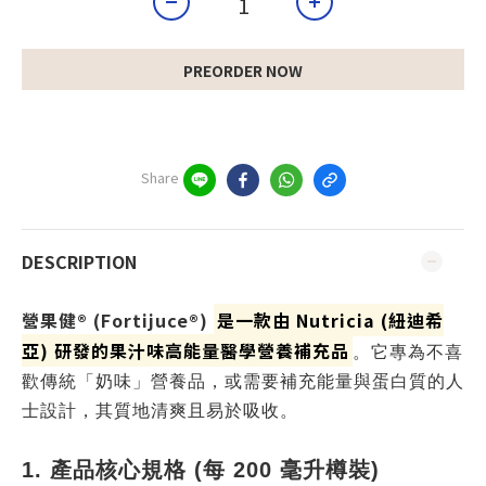
PREORDER NOW
Share
DESCRIPTION
營果健® (Fortijuce®)
是一款由 Nutricia (紐迪希
亞) 研發的
果汁味高能量
醫學營養補充品
。它專為不喜
歡傳統「奶味」營養品，或需要補充能量與蛋白質的人
士設計，其質地清爽且易於吸收。
1. 產品核心規格 (每 200 毫升樽裝)