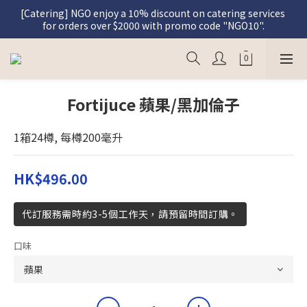
[Catering] NGO enjoy a 10% discount on catering services 
[Graceful Meal] Register as a member and enjoy a 5% 
for orders over $2000 with promo code "NGO10".
discount on Graceful Meal purchases.
[Graceful Meal] Register as a member and enjoy a 5% 
discount on Graceful Meal purchases.
Fortijuce 蘋果/黑加倫子
1箱24樽, 每樽200毫升
HK$496.00
代訂服務需時約3-5個工作天，請預留時間訂購。
口味