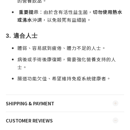
的營養飲品。
重要提示
：由於含有活性益生菌，
切勿使用熱水
或沸水
沖調，以免殺死有益細菌。
3. 適合人士
體弱、容易感到疲倦、體力不足的人士。
病後或手術後康復期，需要強化營養支持的人
士。
腸道功能欠佳、希望維持免疫系統健康者。
SHIPPING & PAYMENT
CUSTOMER REVIEWS