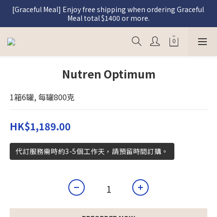
[Graceful Meal] Enjoy free shipping when ordering Graceful 
[Graceful Meal] Register as a member and enjoy a 5% 
discount on Graceful Meal purchases.
Meal total $1400 or more.
[Catering] NGO enjoy a 10% discount on catering services 
for orders over $2000 with promo code "NGO10".
[Graceful Meal] Register as a member and enjoy a 5% 
Nutren Optimum
discount on Graceful Meal purchases.
1箱6罐, 每罐800克
HK$1,189.00
代訂服務需時約3-5個工作天，請預留時間訂購。