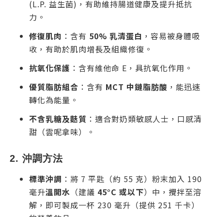
(L.P. 益生菌)，有助維持腸道健康及提升抵抗
力。
修復肌肉
：含有
50% 乳清蛋白
，容易被身體吸
收，有助於肌肉增長及組織修復。
抗氧化保護
：含有維他命 E，具抗氧化作用。
優質脂肪組合
：含有
MCT 中鏈脂肪酸
，能迅速
轉化為能量。
不含乳糖及麩質
：適合對奶類敏感人士，口感清
甜（雲呢拿味）。
2. 沖調方法
標準沖調
：將 7 平匙（約 55 克）粉末加入 190
毫升
溫開水
（建議
45°C 或以下
）中，攪拌至溶
解，即可製成一杯 230 毫升（提供 251 千卡）