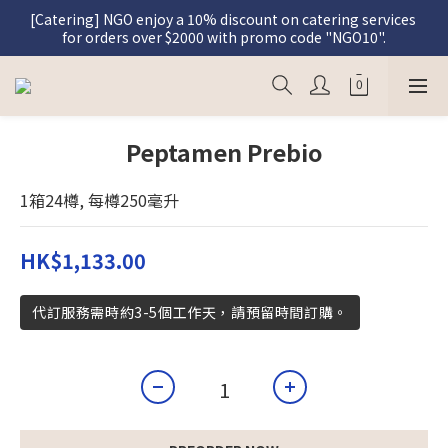
[Catering] NGO enjoy a 10% discount on catering services 
[Graceful Meal] Register as a member and enjoy a 5% 
for orders over $2000 with promo code "NGO10".
discount on Graceful Meal purchases.
[Graceful Meal] Register as a member and enjoy a 5% 
discount on Graceful Meal purchases.
Peptamen Prebio
1箱24樽, 每樽250毫升
HK$1,133.00
代訂服務需時約3-5個工作天，請預留時間訂購。