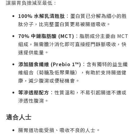
讓腸胃負擔減至最低：
100% 水解乳清胜肽
：蛋白質已分解為細小的胜
肽分子，比完整蛋白質更易被腸道吸收。
70% 中鏈脂肪酸 (MCT)
：脂肪成分主要由 MCT
組成，無需膽汁消化即可直接經門靜脈吸收，快
速提供能量。
添加膳食纖維 (Prebio 1™)
：含有獨特的益生纖
維組合（菊糖及低聚果糖），有助於支持腸道健
康，減少腹瀉或便秘機會。
等滲透壓配方
：性質溫和，不易引起腸道不適或
滲透性腹瀉。
適合人士
腸胃道功能受損、吸收不良的人士。