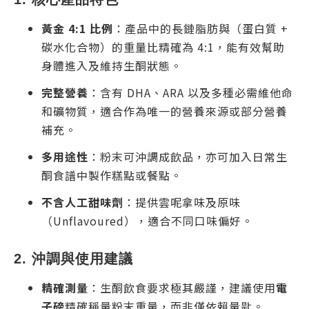
黃金 4:1 比例
：產品中的長鏈脂肪與（蛋白質 +
碳水化合物）的重量比精確為 4:1，能有效幫助
身體進入及維持生酮狀態。
完整營養
：含有 DHA、ARA 以及多種必需維他命
和礦物質，適合作為唯一的營養來源或部分營養
補充。
多用途性
：粉末可沖調成飲品，亦可加入日常生
酮食譜中製作糕點或餐點。
不含人工甜味劑
：提供雲呢拿味及原味
（Unflavoured），適合不同口味偏好。
2. 沖調與使用建議
精確測量
：生酮飲食要求極其嚴謹，建議使用
電
子磅
精確稱量粉末重量，而非僅依賴量匙。