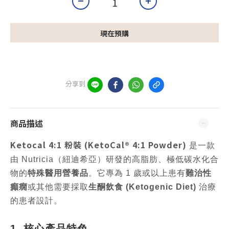
現在預購
分享到
商品描述
Ketocal 4:1 粉裝 (KetoCal® 4:1 Powder)
是一款
由 Nutricia（紐迪希亞）研發的高脂肪、極低碳水化合
物的
特殊醫用營養品
。它專為 1 歲或以上患有
難治性
癲癇
或其他需要採取
生酮飲食 (Ketogenic Diet)
治療
的患者設計。
1. 核心產品特色