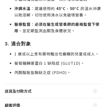
沖調水溫
：建議使用約
45°C - 50°C
的溫水沖調
以助溶解，切勿使用沸水以免破壞營養。
醫療監督
：
必須在醫生或營養師的嚴格監督下使
用
，並定期監測血酮及身體狀況。
3. 適合對象
1 歲或以上患有藥物難治性癲癇的兒童或成人。
葡萄糖轉運蛋白 1 缺陷症 (GLUT1D)。
丙酮酸脫氫酶缺乏症 (PDHD)。
送貨及付款方式
顧客評價