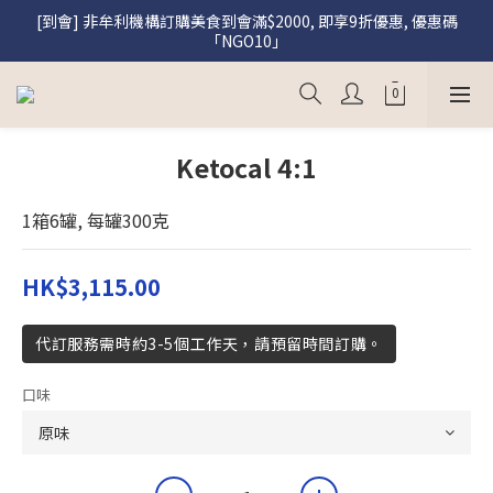
[到會] 非牟利機構訂購美食到會滿$2000, 即享9折優惠, 優惠碼
[盛饌] 註冊會員購買盛饌即享95折優惠
「NGO10」
[盛饌] 註冊會員購買盛饌即享95折優惠
Ketocal 4:1
1箱6罐, 每罐300克
HK$3,115.00
代訂服務需時約3-5個工作天，請預留時間訂購。
口味