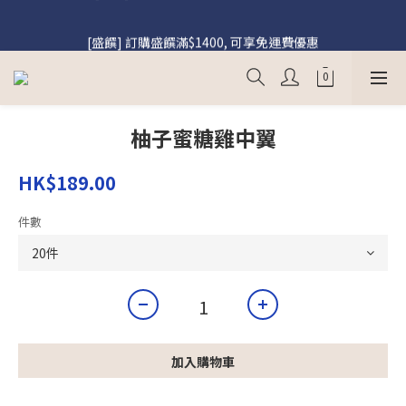
[盛饌] 註冊會員購買盛饌即享95折優惠
[盛饌] 訂購盛饌滿$1400, 可享免運費優惠
[到會] 非牟利機構訂購美食到會滿$2000, 即享9折優惠, 優惠碼
「NGO10」
柚子蜜糖雞中翼
[盛饌] 註冊會員購買盛饌即享95折優惠
HK$189.00
件數
加入購物車