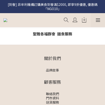
[到會] 非牟利機構訂購美食到會滿$2000, 即享9折優惠, 優惠碼
[盛饌] 註冊會員購買盛饌即享95折優惠
「NGO10」
[盛饌] 註冊會員購買盛饌即享95折優惠
聖雅各福群會
膳食服務
關於我們
品牌故事
顧客服務
聯絡我們
門市資料
送貨服務