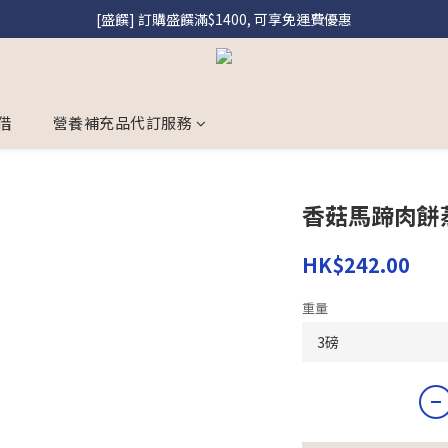
[盛饌] 訂購盛饌滿$1400, 可享免運費優惠
[盛饌] 註冊會員購買盛饌即享95折優惠
[到會] 非牟利機構訂購美食到會滿$2000, 即享9折優惠, 優惠碼「NGO10
[盛饌] 註冊會員購買盛饌即享95折優惠
借
營養補充品代訂服務
香菇馬蹄肉餅
HK$242.00
重量