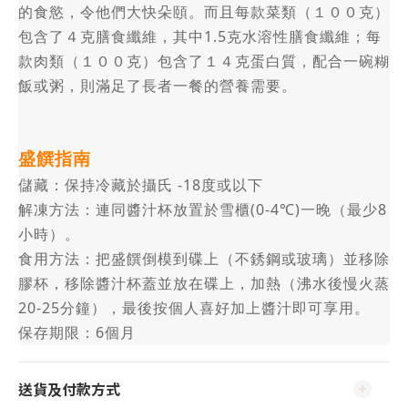
的食慾，令他們大快朵頤。而且每款菜類（１００克）
1.5
包含了４克膳食纖維，其中
克水溶性膳食纖維；每
款肉類（１００克）包含了１４克蛋白質，配合一碗糊
飯或粥，則滿足了長者一餐的營養需要。
盛饌指南
-18
儲藏：保持冷藏於攝氏
度或以下
(0-4
)
8
解凍方法：連同醬汁杯放置於雪櫃
℃
一晚（最少
小時）。
食用方法：把盛饌倒模到碟上（不銹鋼或玻璃）並移除
膠杯，移除醬汁杯蓋並放在碟上，加熱（沸水後慢火蒸
20-25
分鐘），最後按個人喜好加上醬汁即可享用。
6
保存期限：
個月
送貨及付款方式