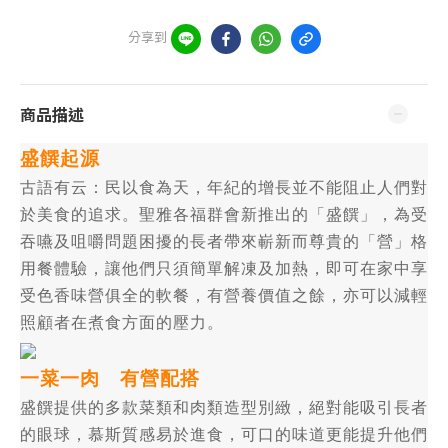
分享到
商品描述
盛饌起源
古語有云：民以食為天，年紀的增長並不能阻止人們對
於美食的追求。聖雅各福群會新推出的「盛饌」，為受
吞嚥及咀嚼問題困擾的長者帶來嶄新而尊貴的「營」格
用餐體驗，讓他們只須簡單解凍及加熱，即可在家中享
受色香味營俱全的軟餐，有營養價值之餘，亦可以減輕
照顧者在煮食方面的壓力。
一菜一肉 有營配搭
盛饌提供的多款菜類和肉類造型別緻，絕對能吸引長者
的眼球，慕斯質感易於進食，可口的味道更能提升他們