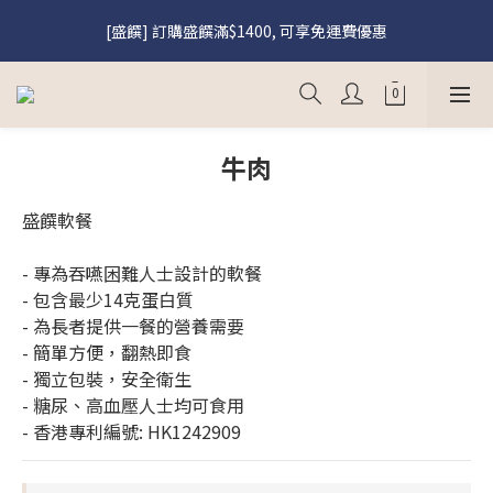
[盛饌] 註冊會員購買盛饌即享95折優惠
[盛饌] 訂購盛饌滿$1400, 可享免運費優惠
[到會] 非牟利機構訂購美食到會滿$2000, 即享9折優惠, 優惠碼
「NGO10」
[盛饌] 註冊會員購買盛饌即享95折優惠
牛肉
盛饌軟餐
- 專為吞嚥困難人士設計的軟餐
- 包含最少14克蛋白質
- 為長者提供一餐的營養需要
- 簡單方便，翻熱即食
- 獨立包裝，安全衛生
- 糖尿、高血壓人士均可食用
- 香港專利編號: HK1242909