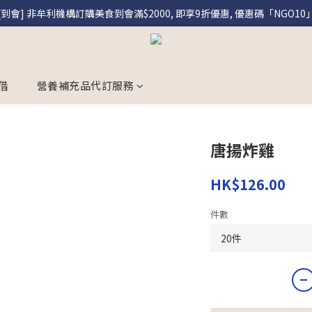
[到會] 非牟利機構訂購美食到會滿$2000, 即享9折優惠, 優惠碼「NGO10
[盛饌] 註冊會員購買盛饌即享95折優惠
[盛饌] 註冊會員購買盛饌即享95折優惠
借
營養補充品代訂服務
唐揚炸雞
HK$126.00
件數